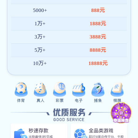
七、未成年人保护
我们不会面向 14 周岁以下用户提供注册服务。如发现未成年人
信息，我们将及时删除。如您是监护人可与我们联系处理。
八、隐私政策的更新
当本政策有重大调整时，我们将通过平台公告、推送等方式提前
告知。
九、联系我们
如有任何隐私相关的问题，请发送邮件至：
support@pingans.com