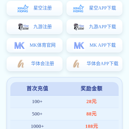
智能分析
结合大数据与趋势洞察，带来更深入的赛事理解。
版本更新记录 · 按时间分组查看
每次更新内容一目了然，佰盈体育登录不断打磨细节，提升
体验。