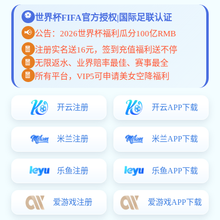
极速比分
支持百盈体育在线网站(中国)官方网站全类别体育项
目，赛事动态快速同步。
互动社区
畅所欲言，与全球球迷一起交流观点、参与讨论。