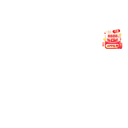
极速推送
从比分变动到红黄牌事件，百盈体育在线网站(中
国)官方网站都能第一时间知晓。
高清直播
提供清晰流畅的视频与图文直播，满足不同场景
观赛需求。