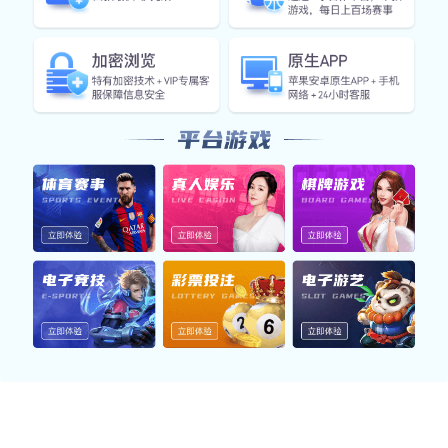
厮杀后，波尔图赢得了胜利，继续向着他们梦想中的
奖杯迈进。
2、各队表现评析
罗马虽然在本次赛事中止步于八强，但他们在小组赛
和淘汰赛阶段所展现出的韧性依然值得称道。球队核
心球员在关键时刻屡次救主，让人看到了他们追逐胜
利的不屈精神。然而，在面对更为稳健且具备丰富经
验对手时，他们的一些技术细节问题暴露无遗，这也
成了导致出局的重要原因。
博洛尼亚在与维拉交锋中的表现可圈可点。他们展现
出的团队配合以及个人能力都让人刮目相看。特别是
在攻防转换上，他们做得非常迅速而有效，使得维拉
难以适应这种节奏。此外，他们的年轻球员也愈发成